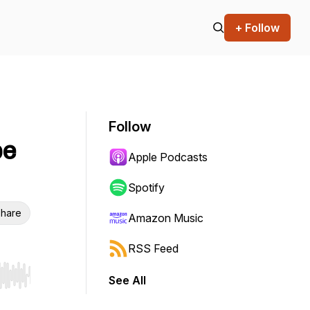
+ Follow
Follow
pe
Apple Podcasts
Spotify
hare
Amazon Music
RSS Feed
See All
r end. Hold shift to jump forward or backward.