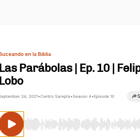
Buceando en la Biblia
Las Parábolas | Ep. 10 | Feli
Lobo
S
September 24, 2021
•
Centro Sarepta
•
Season 4
•
Episode 10
Use Left/Right to seek, Home/End to jump to start o