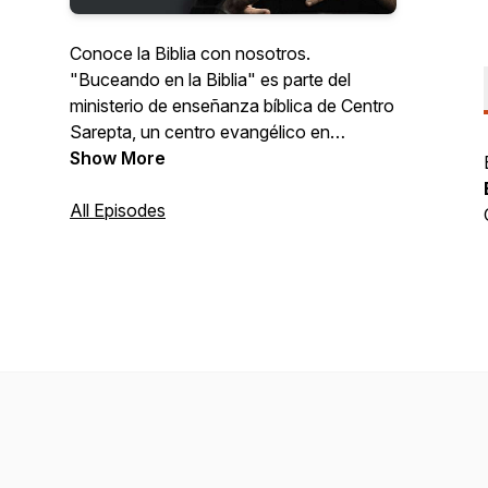
Conoce la Biblia con nosotros.
"Buceando en la Biblia" es parte del
ministerio de enseñanza bíblica de Centro
Sarepta, un centro evangélico en
Alicante, España. Nuevo episodio cada
Show More
viernes. Visítanos en
www.centrosarepta.es
All Episodes