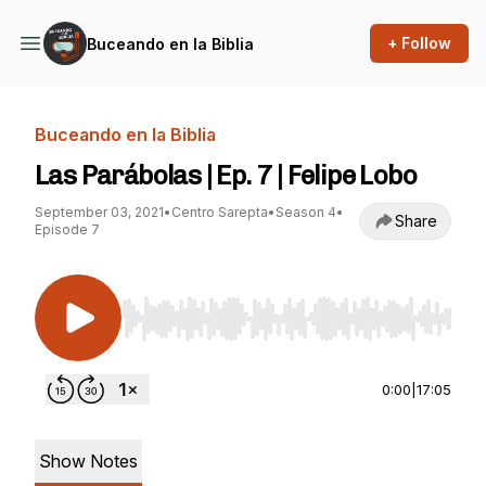
+ Follow
Buceando en la Biblia
Buceando en la Biblia
Las Parábolas | Ep. 7 | Felipe Lobo
September 03, 2021
•
Centro Sarepta
•
Season 4
•
Share
Episode 7
Use Left/Right to seek, Home/End to jump to st
0:00
|
17:05
Show Notes