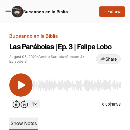
+ Follow
Buceando en la Biblia
Buceando en la Biblia
Las Parábolas | Ep. 3 | Felipe Lobo
August 06, 2021
•
Centro Sarepta
•
Season 4
•
Share
Episode 3
Use Left/Right to seek, Home/End to jump to st
0:00
|
18:53
Show Notes